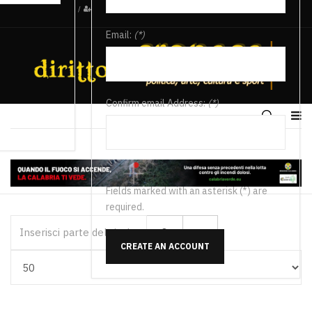
/
Email:
(*)
Confirm email Address:
(*)
Fields marked with an asterisk (*) are
required.
Inserisci parte del titolo
CREATE AN ACCOUNT
Visualizza #