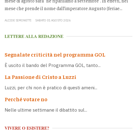
mese di agosto sarà “ne riparliamo a settembre”. In effetti, nel
mese che prende il nome dall’imperatore Augusto (feriae...
ALCIDE SIMONETTI
SABATO 01 AGOSTO 2026
LETTERE ALLA REDAZIONE
Segnalate criticità nel programma GOL
È uscito il bando del Programma GOL, tanto...
La Passione di Cristo a Luzzi
Luzzi, per chi non è pratico di questi ameni...
Perché votare no
Nelle ultime settimane il dibattito sul...
VIVERE O ESISTERE?