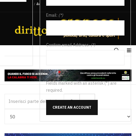
/
Email:
(*)
Confirm email Address:
(*)
Fields marked with an asterisk (*) are
required.
Inserisci parte del titolo
CREATE AN ACCOUNT
Visualizza #