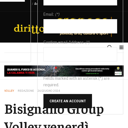
/
Email:
(*)
Confirm email Address:
(*)
Fields marked with an asterisk (*) are
required.
VOLLEY
REDAZIONE
26 GIUGNO 2024
CREATE AN ACCOUNT
Bisignano Group
Volley venerdì