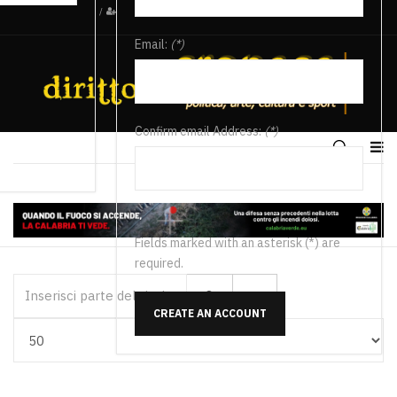
/
Email:
(*)
Confirm email Address:
(*)
Fields marked with an asterisk (*) are
required.
Inserisci parte del titolo
CREATE AN ACCOUNT
Visualizza #