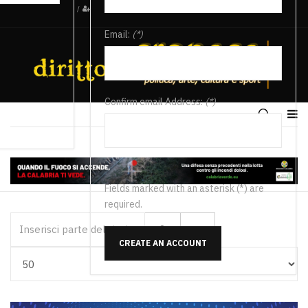
/
Email:
(*)
Confirm email Address:
(*)
Fields marked with an asterisk (*) are
required.
Inserisci parte del titolo
CREATE AN ACCOUNT
Visualizza #