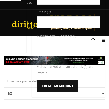
/
Email:
(*)
Confirm email Address:
(*)
Fields marked with an asterisk (*) are
required.
Inserisci parte del titolo
CREATE AN ACCOUNT
Visualizza #