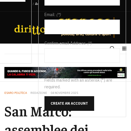
/
Email:
(*)
Confirm email Address:
(*)
Fields marked with an asterisk (*) are
required.
ESARO POLITICA
REDAZIONE
04 NOVEMBRE 2025
CREATE AN ACCOUNT
San Marco:
assemblee dei