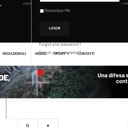
LOGIN
CRE
/
Remember Me
Forgot your password ?
Forgot your username ?
REDAZIONALI
VIDEO
SPORT
CONTATTI