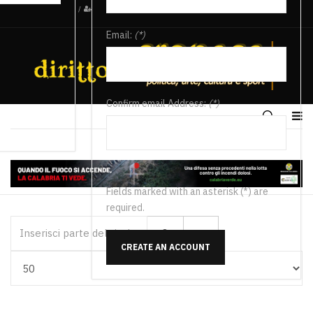
/
Email:
(*)
Confirm email Address:
(*)
Fields marked with an asterisk (*) are
required.
Inserisci parte del titolo
CREATE AN ACCOUNT
Visualizza #