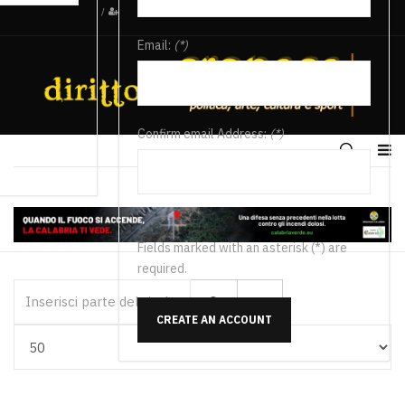
/
Email:
(*)
Confirm email Address:
(*)
Fields marked with an asterisk (*) are
required.
Inserisci parte del titolo
CREATE AN ACCOUNT
Visualizza #