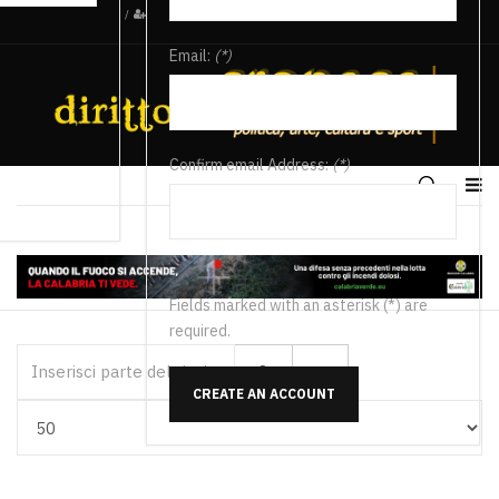
/
Email:
(*)
Confirm email Address:
(*)
Fields marked with an asterisk (*) are
required.
Inserisci parte del titolo
CREATE AN ACCOUNT
Visualizza #