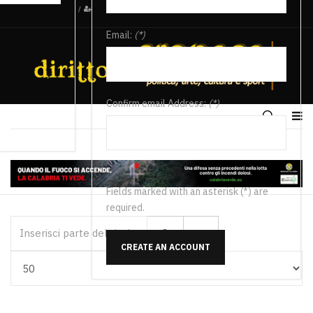
/
Email:
(*)
Confirm email Address:
(*)
Fields marked with an asterisk (*) are
required.
Inserisci parte del titolo
CREATE AN ACCOUNT
Visualizza #