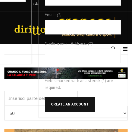
/
Email:
(*)
Confirm email Address:
(*)
Fields marked with an asterisk (*) are
required.
Inserisci parte del titolo
CREATE AN ACCOUNT
Visualizza #