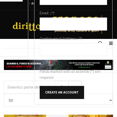
/
Email:
(*)
Confirm email Address:
(*)
Fields marked with an asterisk (*) are
required.
Inserisci parte del titolo
CREATE AN ACCOUNT
Visualizza #