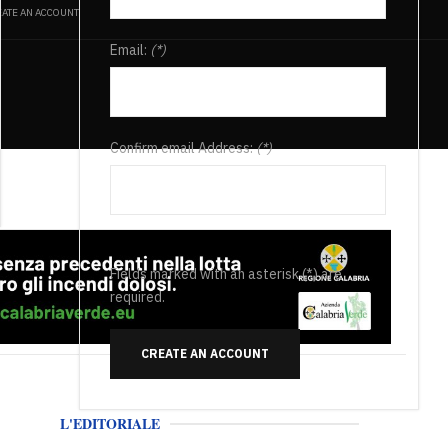
ATE AN ACCOUNT
Email:
(*)
Confirm email Address:
(*)
Fields marked with an asterisk (*) are
required.
CREATE AN ACCOUNT
L'EDITORIALE