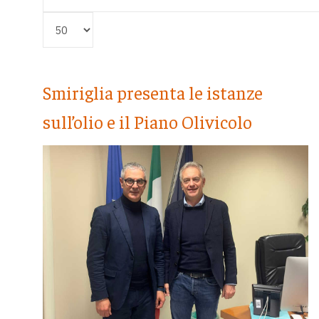
Visualizza #
Smiriglia presenta le istanze
sull’olio e il Piano Olivicolo