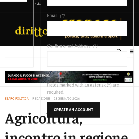
/
Email:
(*)
Confirm email Address:
(*)
Fields marked with an asterisk (*) are
required.
ESARO POLITICA
REDAZIONE
23 GENNAIO 2026
CREATE AN ACCOUNT
Agricoltura,
incontro in regione