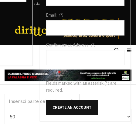
/
Email:
(*)
Confirm email Address:
(*)
Fields marked with an asterisk (*) are
required.
Inserisci parte del titolo
CREATE AN ACCOUNT
Visualizza #