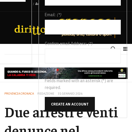
/
Email:
(*)
Confirm email Address:
(*)
Fields marked with an asterisk (*) are
required.
PROVINCIA CRONACA
REDAZIONE
31 GENNAIO 2026
CREATE AN ACCOUNT
Due arresti e venti
denunce nel