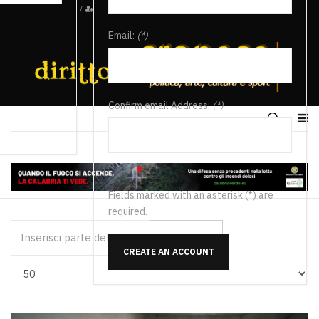
/
Email:
(*)
Confirm email Address:
(*)
Fields marked with an asterisk (*) are
required.
Inserisci parte del titolo
CREATE AN ACCOUNT
Visualizza #