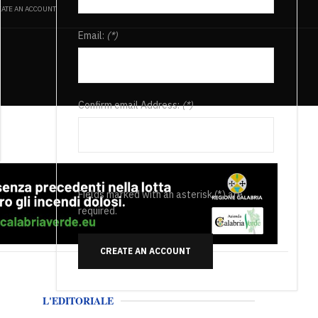
ATE AN ACCOUNT
Email:
(*)
Confirm email Address:
(*)
Fields marked with an asterisk (*) are
required.
CREATE AN ACCOUNT
L'EDITORIALE