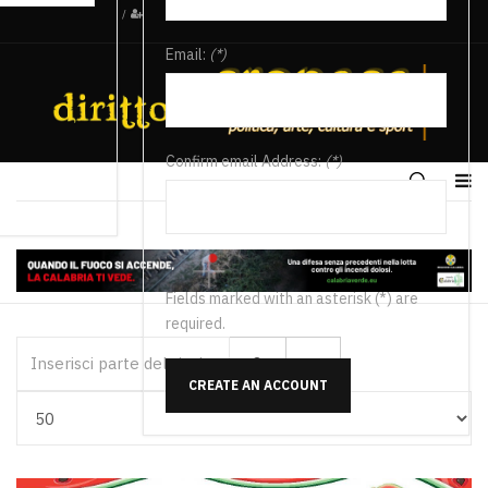
/
Email:
(*)
Confirm email Address:
(*)
Fields marked with an asterisk (*) are
required.
Inserisci parte del titolo
CREATE AN ACCOUNT
Visualizza #