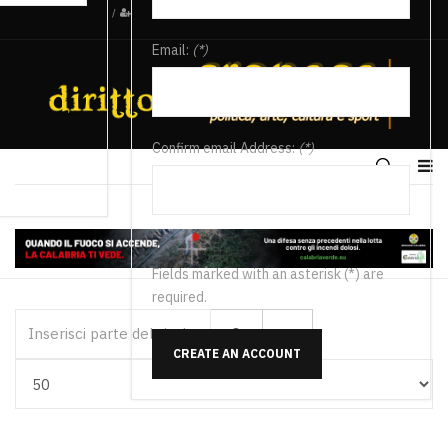
/
Email:
(*)
Confirm email Address:
(*)
Fields marked with an asterisk (*) are
required.
Inserisci parte del titolo
CREATE AN ACCOUNT
Visualizza #