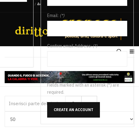
/
Email:
(*)
Confirm email Address:
(*)
Fields marked with an asterisk (*) are
required.
Inserisci parte del titolo
CREATE AN ACCOUNT
Visualizza #