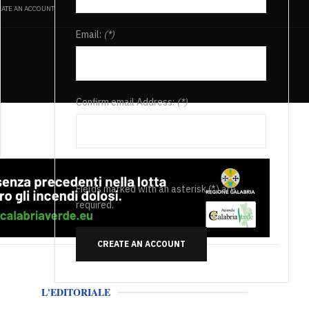
ATE AN ACCOUNT
Email:
(*)
Confirm email Address:
(*)
Fields marked with an asterisk (*) are
required.
CREATE AN ACCOUNT
L'EDITORIALE