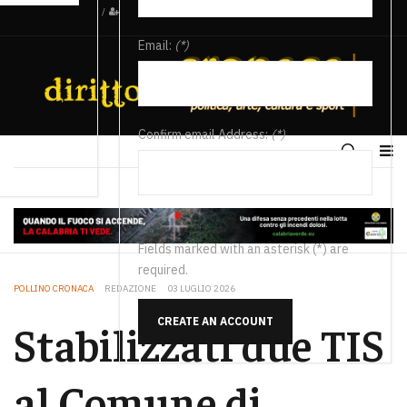
/
Email:
(*)
Confirm email Address:
(*)
Fields marked with an asterisk (*) are
required.
POLLINO CRONACA
REDAZIONE
03 LUGLIO 2026
CREATE AN ACCOUNT
Stabilizzati due TIS
al Comune di