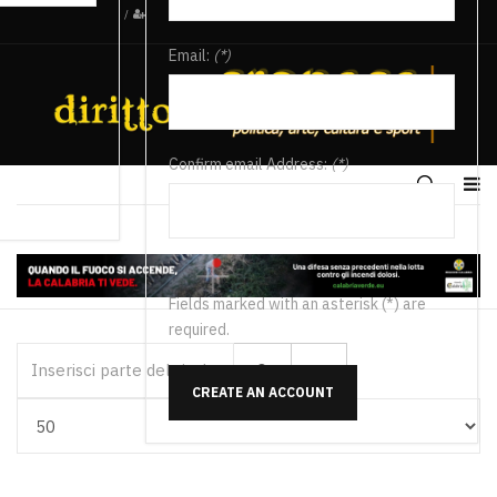
/
Email:
(*)
Confirm email Address:
(*)
Fields marked with an asterisk (*) are
required.
Inserisci parte del titolo
CREATE AN ACCOUNT
Visualizza #