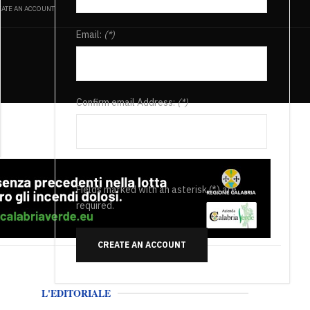
ATE AN ACCOUNT
Email:
(*)
Confirm email Address:
(*)
Fields marked with an asterisk (*) are
required.
CREATE AN ACCOUNT
L'EDITORIALE