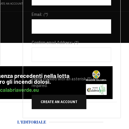
ATE AN ACCOUNT
Email:
(*)
Confirm email Address:
(*)
Fields marked with an asterisk (*) are
required.
CREATE AN ACCOUNT
L'EDITORIALE