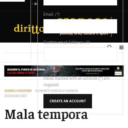
/
Email:
(*)
Confirm email Address:
(*)
Fields marked with an asterisk (*) are
required.
VIVERE O ESISTERE?
DOMENICO MARCELLO GERBASI
30 GIUGNO 2025
CREATE AN ACCOUNT
Mala tempora