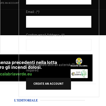
ATE AN ACCOUNT
Email:
(*)
Confirm email Address:
(*)
Fields marked with an asterisk (*) are
required.
CREATE AN ACCOUNT
L'EDITORIALE