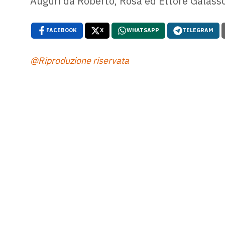
Auguri da Roberto, Rosa ed Ettore Galasso
FACEBOOK
X
WHATSAPP
TELEGRAM
@Riproduzione riservata