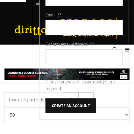
/
Email:
(*)
Confirm email Address:
(*)
Fields marked with an asterisk (*) are
required.
Inserisci parte del titolo
CREATE AN ACCOUNT
Visualizza #