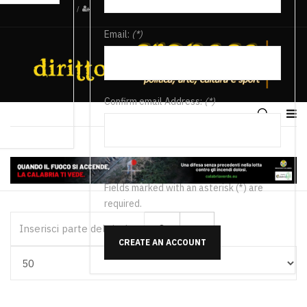
/
Email:
(*)
Confirm email Address:
(*)
Fields marked with an asterisk (*) are
required.
Inserisci parte del titolo
CREATE AN ACCOUNT
Visualizza #