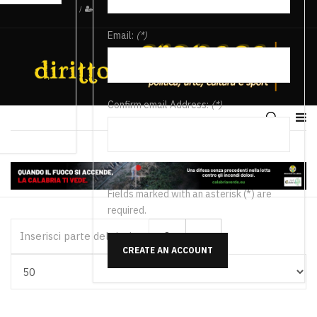
/
Email:
(*)
Confirm email Address:
(*)
Fields marked with an asterisk (*) are
required.
Inserisci parte del titolo
CREATE AN ACCOUNT
Visualizza #