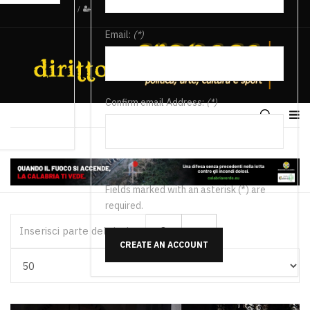
/
Email:
(*)
Confirm email Address:
(*)
Fields marked with an asterisk (*) are
required.
Inserisci parte del titolo
CREATE AN ACCOUNT
Visualizza #