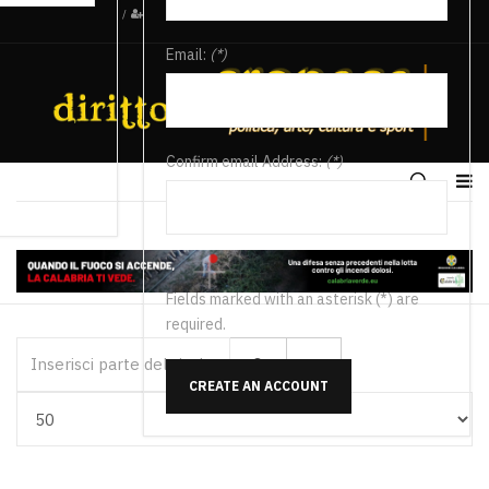
/
Email:
(*)
Confirm email Address:
(*)
Fields marked with an asterisk (*) are
required.
Inserisci parte del titolo
CREATE AN ACCOUNT
Visualizza #