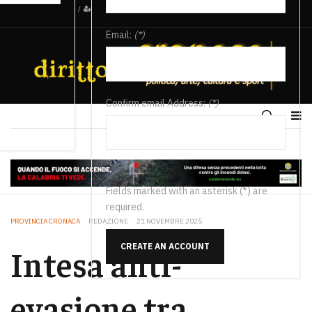
/
Email:
(*)
Confirm email Address:
(*)
Fields marked with an asterisk (*) are
required.
PROVINCIA CRONACA
REDAZIONE
21 NOVEMBRE 2025
CREATE AN ACCOUNT
Intesa anti-
evasione tra