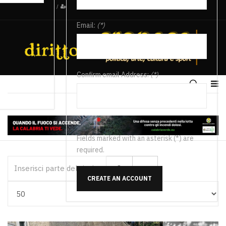
/
Email:
(*)
Confirm email Address:
(*)
Fields marked with an asterisk (*) are
required.
Inserisci parte del titolo
CREATE AN ACCOUNT
Visualizza #