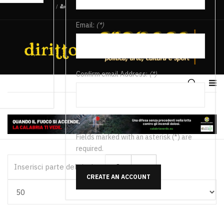
/
Email:
(*)
Confirm email Address:
(*)
Fields marked with an asterisk (*) are
required.
Inserisci parte del titolo
CREATE AN ACCOUNT
Visualizza #