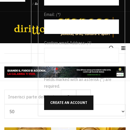
/
Email:
(*)
Confirm email Address:
(*)
Fields marked with an asterisk (*) are
required.
Inserisci parte del titolo
CREATE AN ACCOUNT
Visualizza #