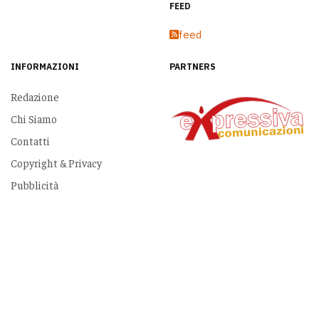
FEED
feed
INFORMAZIONI
PARTNERS
Redazione
Chi Siamo
Contatti
Copyright & Privacy
Pubblicità
Copyright © 2026 www.dirittodicronaca.it. Tutti i diritti riservati. Designed by
JoomlArt.com
.
Joomla!
è un software libero rilasciato sotto
licenza GNU/GPL.