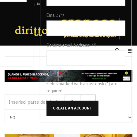
/
Email:
(*)
Confirm email Address:
(*)
Fields marked with an asterisk (*) are
required.
Inserisci parte del titolo
CREATE AN ACCOUNT
Visualizza #