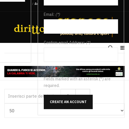
/
Email:
(*)
Confirm email Address:
(*)
Fields marked with an asterisk (*) are
required.
Inserisci parte del titolo
CREATE AN ACCOUNT
Visualizza #