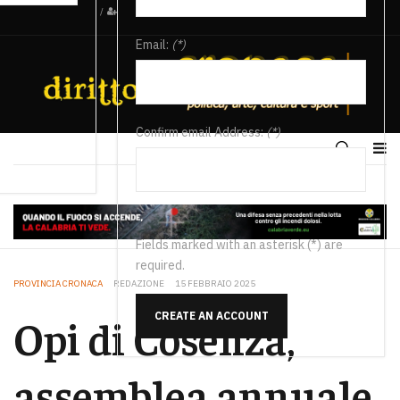
/
Email:
(*)
Confirm email Address:
(*)
Fields marked with an asterisk (*) are
required.
PROVINCIA CRONACA
REDAZIONE
15 FEBBRAIO 2025
CREATE AN ACCOUNT
Opi di Cosenza,
assemblea annuale