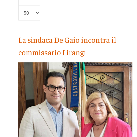
Visualizza #
La sindaca De Gaio incontra il
commissario Lirangi