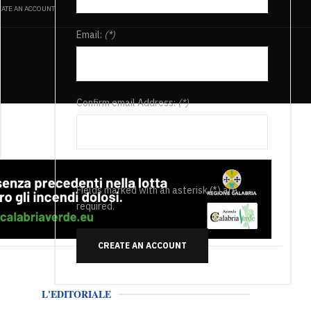
ATE AN ACCOUNT
Email:
(*)
Confirm email Address:
(*)
Fields marked with an asterisk (*) are
required.
CREATE AN ACCOUNT
L'EDITORIALE