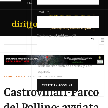
/
Email:
(*)
Confirm email Address:
(*)
Fields marked with an asterisk (*) are
required.
POLLINO CRONACA
REDAZIONE
03 LUGLIO 2026
CREATE AN ACCOUNT
Castrovillari-Parco
del Pollino: avviata