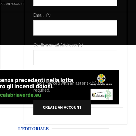
ATE AN ACCOUNT
Email:
(*)
Confirm email Address:
(*)
Fields marked with an asterisk (*) are
required.
CREATE AN ACCOUNT
L'EDITORIALE