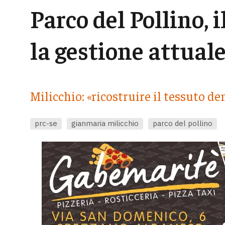
Parco del Pollino,
la gestione attual
Milicchio: «ricostruire il tessuto d
prc-se
gianmaria milicchio
parco del pollino