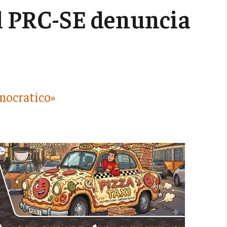
 il PRC-SE denuncia
e
emocratico»