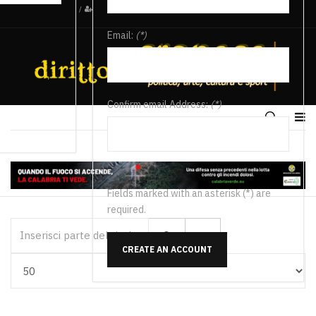
/
Email:
(*)
Confirm email Address:
(*)
Fields marked with an asterisk (*) are
required.
Inserisci parte del titolo
CREATE AN ACCOUNT
Visualizza #