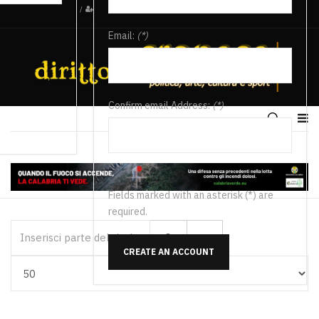
/
Email:
(*)
Confirm email Address:
(*)
Fields marked with an asterisk (*) are
required.
Inserisci parte del titolo
CREATE AN ACCOUNT
Visualizza #