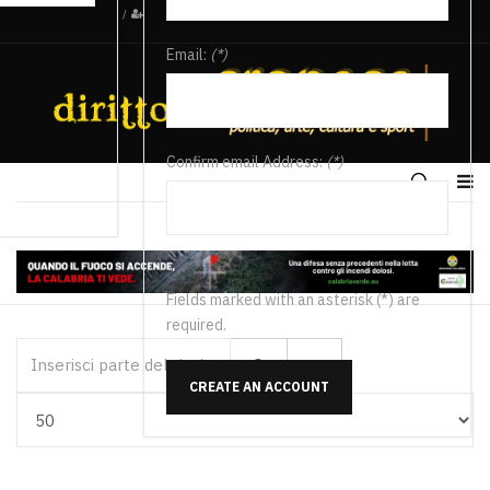
/
Email:
(*)
Confirm email Address:
(*)
Fields marked with an asterisk (*) are
required.
Inserisci parte del titolo
CREATE AN ACCOUNT
Visualizza #