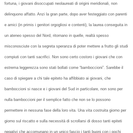
fortuna, i giovani disoccupati neolaureati di origini meridionali, non
delinquono affatto. Anzi la gran parte, dopo aver festeggiato con parenti
e amici (in primis i genitori orgogliosi e contenti), la laurea conseguita in
un ateneo spesso del Nord, ritornano in quelle, realtà spesso
misconosciute con la segreta speranza di poter mettere a frutto gli studi
compiuti con tanti sacrifici. Non sono certo costoro i giovani che con
estrema leggerezza sono stati bollati come “bamboccioni”. Sarebbe il
caso di spiegare a chi tale epiteto ha affibbiato ai giovani, che
bamboccioni si nasce e i giovani del Sud in particolare, non sono per
nulla bamboccioni per il semplice fatto che non se lo possono
permettere in nessuna fase della loro vita. Una vita costruita giorno per
giorno sul riscatto e sulla necessità di scrollarsi di dosso tanti epiteti
negativi che accomunano in un unico fascio i tanti buoni con i pochi