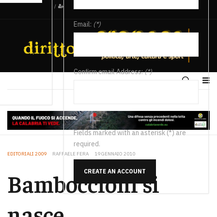
/
Email:
(*)
Confirm email Address:
(*)
Fields marked with an asterisk (*) are
required.
EDITORIALI 2009
RAFFAELE FERA
19 GENNAIO 2010
CREATE AN ACCOUNT
Bamboccioni si
nasce