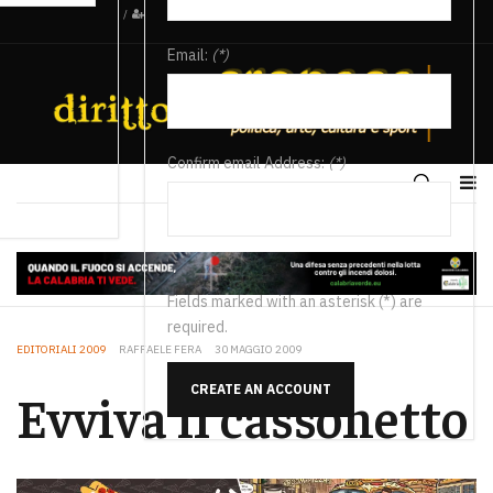
/
Email:
(*)
Confirm email Address:
(*)
Fields marked with an asterisk (*) are
required.
EDITORIALI 2009
RAFFAELE FERA
30 MAGGIO 2009
CREATE AN ACCOUNT
Evviva il cassonetto